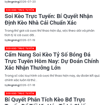
by
lingning
2026-07-20
SOI KEO TRUC TUYẾN
Soi Kèo Trực Tuyến: Bí Quyết Nhận
Định Kèo Nhà Cái Chuẩn Xác
Trong thế giới cá cược thể thao hiện đại, việc theo dõi và phân
tích tỷ lệ cá cược đã…
by
lingning
2026-07-19
SOI KEO TRUC TUYẾN
Cẩm Nang Soi Kèo Tỷ Số Bóng Đá
Trực Tuyến Hôm Nay: Dự Đoán Chính
Xác Nhận Thưởng Lớn
Trong số các loại hình cá cược thể thao hiện nay, dự đoán kết quả
chính xác luôn là thử…
by
lingning
2026-07-18
SOI KEO TRUC TUYẾN
Bí Quyết Phân Tích Kèo Bđ Trực