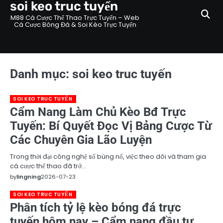
soi keo truc tuyến
Skip
to
M88 Cá Cược Thể Thao Trực Tuyến – Web
Cá Cược Bóng Đá & Soi Kèo Trực Tuyến
content
Danh mục:
soi keo truc tuyến
SOI KEO TRUC TUYẾN
Cẩm Nang Làm Chủ Kèo Bđ Trực
Tuyến: Bí Quyết Đọc Vị Bảng Cược Từ
Các Chuyên Gia Lão Luyện
Trong thời đại công nghệ số bùng nổ, việc theo dõi và tham gia
cá cược thể thao đã trở…
by
lingning
2026-07-23
SOI KEO TRUC TUYẾN
Phân tích tỷ lệ kèo bóng đá trực
tuyến hôm nay – Cẩm nang đầu tư