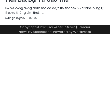
Đối với cộng đồng đam mê cá cược thể thao tại Việt Nam, bảng tỷ
lệ cược không đơn thuần…
by
lingning
2026-07-07
Copyright © 2026
soi keo truc tuyến
| Premier
News by
Ascendoor
| Powered by
WordPress
.